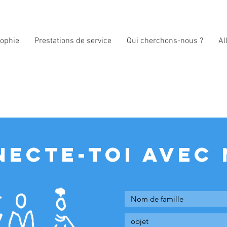
sophie
Prestations de service
Qui cherchons-nous ?
Al
Neue Seite
qui nous sommes
équipe
philos
ECTE-TOI AVEC