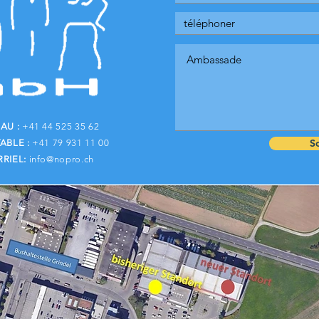
AU :
+41 44 525 35 62
S
ABLE :
+41 79 931 11 00
RIEL:
info@nopro.ch